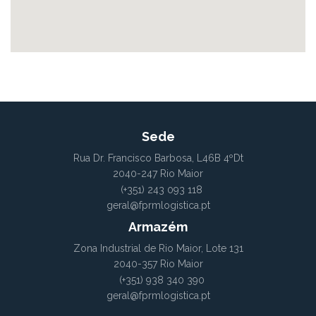
Sede
Rua Dr. Francisco Barbosa, L46B 4ºDt
2040-247 Rio Maior
(+351) 243 093 118
geral@fprmlogistica.pt
Armazém
Zona Industrial de Rio Maior, Lote 131
2040-357 Rio Maior
(+351) 938 340 390
geral@fprmlogistica.pt