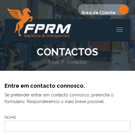
Área de Cliente
Toggle
navigati
CONTACTOS
Início
Contactos
Entre em contacto connosco.
Se pretender entrar em contacto connosco, preencha o
formulário. Responderemos o mais breve possível.
NOME